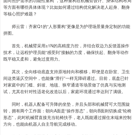
面向照护需求的功能性重构”，这种重构在机械臂设计、身体结构布局
等方面有哪些具体体现？比如如何通过结构优化解决老人起身、翻身
等核心照护难题？
师云雷：齐家Q1的“人形重构”更像是为护理场景量身定制的功能
拼图。
首先，机械臂采用±1N的高精度力控，并结合双边力反馈遥操作
技术，让远程护理员能“感受到”接触的力度，确保扶起、翻身等动作
既平稳又柔和，避免过度用力。
其次，全向移动底盘支持原地转向和横移，即便是在卧室、卫生
间这类逼仄空间中，也能像“滑行”一样无障碍通过。目前，底盘已针
对家庭中的门槛、斜坡、地毯、狭窄通道等场景做了仿真与实地测
试，尤其在针对性适老化改造以后，家庭环境通过率达到了满级。
同时，机器人配备可升降的坐垫，并且头部和机械臂可大范围旋
转，拥有两个工作面：朝向A面是“操作形态”，朝向B面则切换成“轮椅
形态”，此时机械臂直接充当轮椅扶手，老人既能通过握住末端来控制
方向，也能由机器人自主导航完成移动。