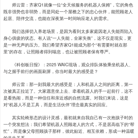
师云雷：齐家Q1就像一位“全天候服务的机器人保姆”，它的角色
既非强势也非弱势，而是同处一个屋檐之下的忠心伙伴，能照顾老人
起居、陪伴交流，也能在深夜第一时间响应老人的需求。
我们选择切入养老场景，是因为看到太多家庭因老人失能而陷入
身心俱疲的状态。有人说“一人失能，全家失衡”，这不仅是现实，更
是一种无声的压力。我们希望齐家Q1能成为那个“有需要时就在那
里”的存在，让照顾者得到喘息，也让被照顾者保有尊严。
《科创板日报》：2025 WAIC现场，观众排队体验乘坐机器人、
与之握手前行的画面刷屏，你当时最大的感受是？
师云雷：那一刻我最大的感受是：人和机器人之间的距离，第一
次被真正拉近了。大家愿意坐上去、牵着机器人的手一起前行，这不
是看热闹，而是一种信任和亲近感的自然流露。对我们来说，这是
对“机器人不是工具，而是生活伙伴”理念最真实的回应。
其实轮椅形态的设计灵感，最初就来自我自己有一次抱孩子时的
一个突发想法：我们希望机器人照顾老人的方式，不是居高临下的“帮
忙”，而是像父母照顾孩子那样，彼此贴近、相互依赖，形成一种温暖
的共生关系。