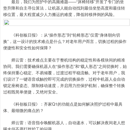
最后，我们为照护中的高频难题——“床椅转移”开发了专门的坐
垫升降和自主寻位算法，让机器人能自动找到最佳坐垫高度和最佳转
移位置，最大程度减少人力搬运的难度，降低转移摔倒的风险。
《科创板日报》：从“操作形态”到“轮椅形态”仅需“身体朝向切
换”，这一设计的技术难点是什么？对老年用户而言，切换过程的操作
便捷性和安全性如何保障？
师云雷：技术难点主要在于整机结构的稳定性和各模块间的精准
协同。我们需要确保机器人在“操作形态”和“载人形态”之间切换时，始
终保持重心稳定、不易倾覆，过渡过程平稳流畅。对于老年用户，我
们设计了一键语音或触控即可完成的切换操作，过程中机器人会自动
锁定座椅姿态、限制移动速度，并启用力控保护机制，确保整个转换
过程既简单便捷，又绝对安全。
《科创板日报》：齐家Q1的功能点是如何解决照护过程中最具
体、最细微的痛点的？
师云雷：语音指令唤醒机器人，自动递水，可以解决夜间老人想
喝水但不愿打扰护工的问题。