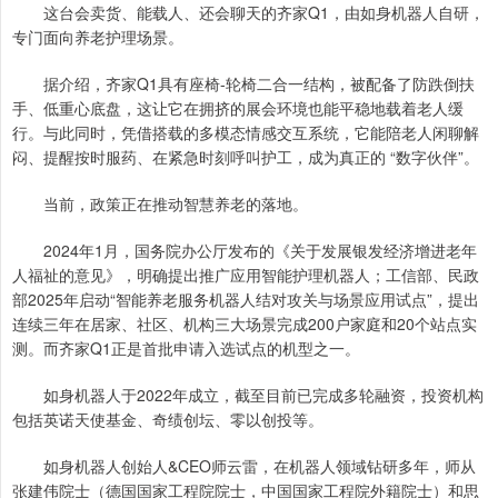
这台会卖货、能载人、还会聊天的齐家Q1，由如身机器人自研，
专门面向养老护理场景。
据介绍，齐家Q1具有座椅-轮椅二合一结构，被配备了防跌倒扶
手、低重心底盘，这让它在拥挤的展会环境也能平稳地载着老人缓
行。与此同时，凭借搭载的多模态情感交互系统，它能陪老人闲聊解
闷、提醒按时服药、在紧急时刻呼叫护工，成为真正的 “数字伙伴”。
当前，政策正在推动智慧养老的落地。
2024年1月，国务院办公厅发布的《关于发展银发经济增进老年
人福祉的意见》，明确提出推广应用智能护理机器人；工信部、民政
部2025年启动“智能养老服务机器人结对攻关与场景应用试点”，提出
连续三年在居家、社区、机构三大场景完成200户家庭和20个站点实
测。而齐家Q1正是首批申请入选试点的机型之一。
如身机器人于2022年成立，截至目前已完成多轮融资，投资机构
包括英诺天使基金、奇绩创坛、零以创投等。
如身机器人创始人&CEO师云雷，在机器人领域钻研多年，师从
张建伟院士（德国国家工程院院士，中国国家工程院外籍院士）和思