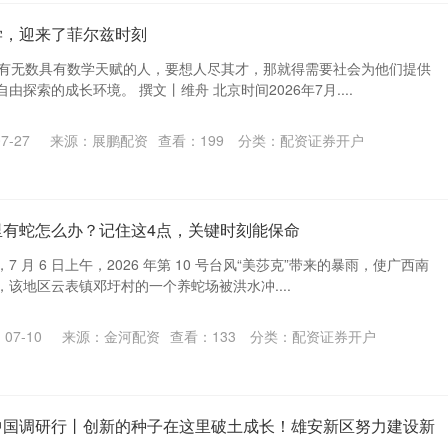
学，迎来了菲尔兹时刻
还有无数具有数学天赋的人，要想人尽其才，那就得需要社会为他们提供
探索的成长环境。 撰文丨维舟 北京时间2026年7月....
7-27
来源：展鹏配资
查看：
199
分类：
配资证券开户
里有蛇怎么办？记住这4点，关键时刻能保命
 月 6 日上午，2026 年第 10 号台风“美莎克”带来的暴雨，使广西南
该地区云表镇邓圩村的一个养蛇场被洪水冲....
07-10
来源：金河配资
查看：
133
分类：
配资证券开户
中国调研行丨创新的种子在这里破土成长！雄安新区努力建设新