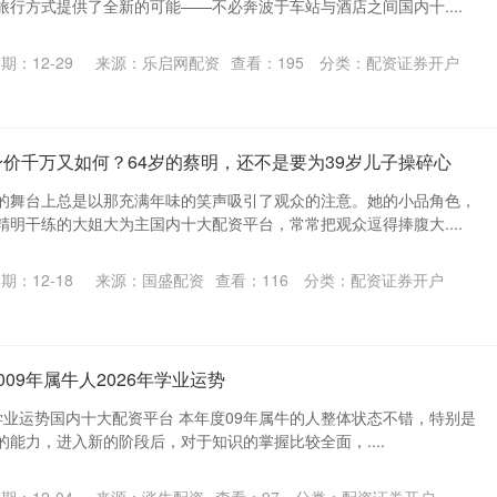
行方式提供了全新的可能——不必奔波于车站与酒店之间国内十....
期：12-29
来源：乐启网配资
查看：
195
分类：
配资证券开户
身价千万又如何？64岁的蔡明，还不是要为39岁儿子操碎心
的舞台上总是以那充满年味的笑声吸引了观众的注意。她的小品角色，
明干练的大姐大为主国内十大配资平台，常常把观众逗得捧腹大....
期：12-18
来源：国盛配资
查看：
116
分类：
配资证券开户
009年属牛人2026年学业运势
6年学业运势国内十大配资平台 本年度09年属牛的人整体状态不错，特别是
能力，进入新的阶段后，对于知识的掌握比较全面，....