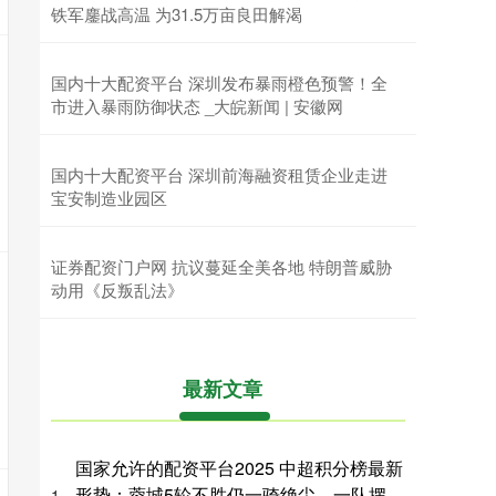
铁军鏖战高温 为31.5万亩良田解渴
国内十大配资平台 深圳发布暴雨橙色预警！全
市进入暴雨防御状态 _大皖新闻 | 安徽网
国内十大配资平台 深圳前海融资租赁企业走进
宝安制造业园区
证券配资门户网 抗议蔓延全美各地 特朗普威胁
动用《反叛乱法》
最新文章
国家允许的配资平台2025 中超积分榜最新
形势：蓉城5轮不胜仍一骑绝尘，一队摆
1、