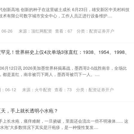
创新高地 创新的种子在这里破土成长 6月23日，雄安新区中关村科技
术有限公司数字城市安全中心，工作人员正进行设备维护....
06-26
来源：顶红网配资
查看：
67
分类：
配资证券开户
罕见！世界杯史上仅4次单场3张直红：1938、1954、1998、
06月12日讯 2026美加墨世界杯揭幕战，墨西哥2-0战胜南非，全场比
都是直红，南非被罚下两人，墨西哥被罚下一人。....
：06-12
来源：火牛配资
查看：
73
分类：
配资证券开户
夏天，手上就长透明小水疱？
上长水疱，瘙痒难耐，一旦挠破，里面还会流出一些不明液体...... 这
水泡”大多数情况下其实是汗疱疹，是一种慢性复发....