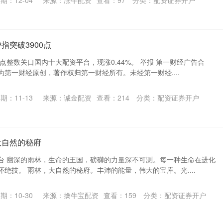
期：12-04
来源：涨牛配资
查看：
97
分类：
配资证券开户
指突破3900点
0点整数关口国内十大配资平台，现涨0.44%。 举报 第一财经广告合
第一财经原创，著作权归第一财经所有。未经第一财经....
期：11-13
来源：诚金配资
查看：
214
分类：
配资证券开户
大自然的秘府
台 幽深的雨林，生命的王国，磅礴的力量深不可测。每一种生命在进化
绝技。 雨林，大自然的秘府。丰沛的能量，伟大的宝库。光....
期：10-30
来源：擒牛宝配资
查看：
159
分类：
配资证券开户