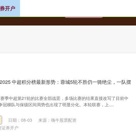
券开户
炒股配资
股票配资指数网
配资证券开户
2025 中超积分榜最新形势：蓉城5轮不胜仍一骑绝尘，一队摆
26赛季中超第21轮的比赛全部战罢，多场比赛的结果直接改写了目前中
冠梯队与保级区间局势也出现了明显分化。本轮联赛，上....
日期：08-03
来源：嗨牛股票配资
资证券开户