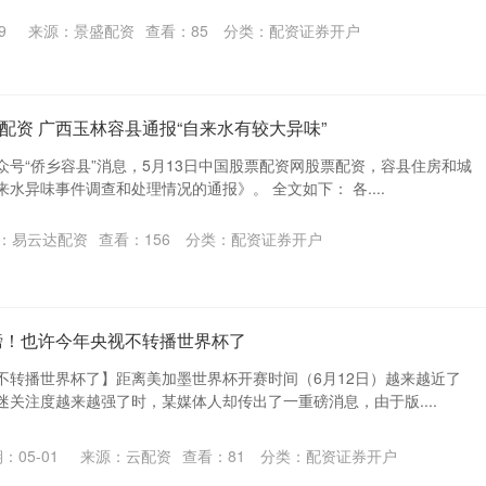
9
来源：景盛配资
查看：
85
分类：
配资证券开户
配资 广西玉林容县通报“自来水有较大异味”
号“侨乡容县”消息，5月13日中国股票配资网股票配资，容县住房和城
水异味事件调查和处理情况的通报》。 全文如下： 各....
：易云达配资
查看：
156
分类：
配资证券开户
磅！也许今年央视不转播世界杯了
不转播世界杯了】距离美加墨世界杯开赛时间（6月12日）越来越近了
关注度越来越强了时，某媒体人却传出了一重磅消息，由于版....
：05-01
来源：云配资
查看：
81
分类：
配资证券开户