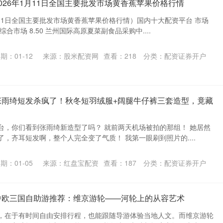
026年1月11日全国主要批发市场黄香蕉苹果价格行情
月11日全国主要批发市场黄香蕉苹果价格行情）国内十大配资平台 市场
合市场 8.50 兰州国际高原夏菜副食品采购中....
期：01-12
来源：股米配资网
查看：
218
分类：
配资证券开户
张雨绮短发杀疯了！秋冬短羽绒服+阔腿牛仔裤三套造型，竟藏
台，你们看到张雨绮新造型了吗？ 就前两天机场被拍的那组！ 她居然
，齐耳短发啊，整个人完全变了气质！ 我第一眼刷到照片的....
期：01-05
来源：红盘宝配资
查看：
187
分类：
配资证券开户
中欧三国自助游推荐：维京游轮——河轮上的从容艺术
，在于有时间自由安排行程，也能跟随导游体验当地人文。而维京游轮