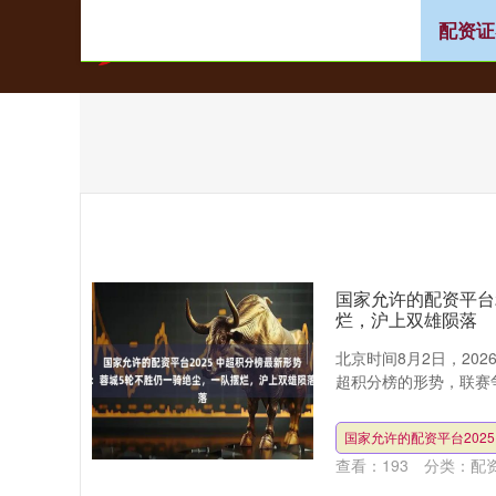
配资证
首页
网上在线
国家允许的配资平台
烂，沪上双雄陨落
北京时间8月2日，20
超积分榜的形势，联赛争
国家允许的配资平台2025
查看：
193
分类：
配