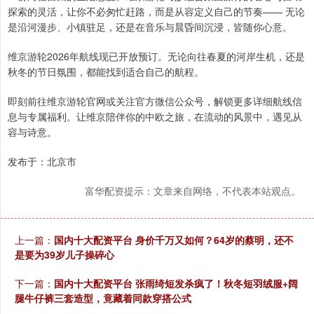
探索的灵活，让你不必匆忙赶路，而是从容定义自己的节奏—— 无论
是沿河漫步、小镇驻足，还是在音乐与晨昏间沉浸，皆随你心意。
维京游轮2026年航线现已开放预订。无论向往春夏的河岸生机，还是
秋冬的节日氛围，都能找到适合自己的航程。
即刻前往维京游轮官网或关注官方微信公众号，解锁更多详细航线信
息与专属福利。让维京陪伴你的中欧之旅，在流动的风景中，遇见从
容与诗意。
发布于：北京市
富华配资提示：文章来自网络，不代表本站观点。
上一篇：
国内十大配资平台 身价千万又如何？64岁的蔡明，还不
是要为39岁儿子操碎心
下一篇：
国内十大配资平台 张雨绮短发杀疯了！秋冬短羽绒服+阔
腿牛仔裤三套造型，竟藏着同款穿搭公式