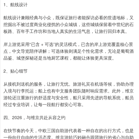
1、航线设计
航线设计兼顾经典与小众，既保证旅行者能探访必看的世遗地标，又
挖掘出不被过度商业化侵扰的小众城镇，这些城镇保留着中世纪的石
板路、百年手工作坊和当地人真实的生活气息，让旅行回归本真。
岸上游览采用“已含 + 可选”的灵活模式，已含的岸上游览覆盖核心景
点，中文导览陪伴讲解；可选体验则满足个性化需求，无论是葡萄酒
品鉴、城堡探秘还是当地厨艺课程，都能让体验更具深度。
2、贴心细节
从接机到送机的服务，让旅行无忧。旅游礼宾在机场等候，协助办理
入境与行李托运；船上也有中文服务团队随时响应需求。此外，维京
游轮还注重旅行的舒适度与安全性，船只采用先进的导航系统，船员
经过专业培训，让每一段航行都安心可靠。
四、2026，与维京共赴从容之约
在快节奏的今天，中欧三国自助游代表着一种自在的出行方式，也是
一份向往自由的生活态度。维京游轮巧妙融合跟团旅行的省心与自助