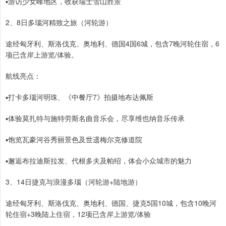
▪️游访少女峰地区，收获瑞士雪山胜景
2、8日多瑙河精致之旅（河轮游）
途经匈牙利、斯洛伐克、奥地利、德国4国6城，包含7晚河轮住宿，6
项已含岸上游览/体验。
航线亮点：
▪️打卡多瑙河明珠、《中餐厅7》拍摄地布达佩斯
▪️体验莫扎特与施特劳斯名曲音乐会，尽享维也纳音乐传承
▪️饱览瓦豪河谷秀丽景色及世遗梅尔克修道院
▪️邂逅布拉迪斯拉发、代根多夫及帕绍，体会小众城市的魅力
3、14日捷克与浪漫多瑙（河轮游+陆地游）
途经匈牙利、斯洛伐克、奥地利、德国、捷克5国10城，包含10晚河
轮住宿+3晚陆上住宿，12项已含岸上游览/体验