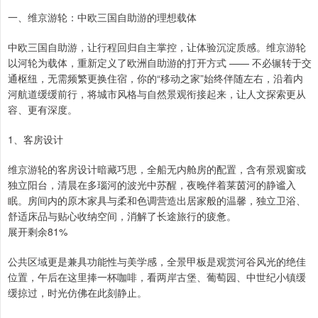
一、维京游轮：中欧三国自助游的理想载体
中欧三国自助游，让行程回归自主掌控，让体验沉淀质感。维京游轮
以河轮为载体，重新定义了欧洲自助游的打开方式 —— 不必辗转于交
通枢纽，无需频繁更换住宿，你的“移动之家”始终伴随左右，沿着内
河航道缓缓前行，将城市风格与自然景观衔接起来，让人文探索更从
容、更有深度。
1、客房设计
维京游轮的客房设计暗藏巧思，全船无内舱房的配置，含有景观窗或
独立阳台，清晨在多瑙河的波光中苏醒，夜晚伴着莱茵河的静谧入
眠。房间内的原木家具与柔和色调营造出居家般的温馨，独立卫浴、
舒适床品与贴心收纳空间，消解了长途旅行的疲惫。
展开剩余81%
公共区域更是兼具功能性与美学感，全景甲板是观赏河谷风光的绝佳
位置，午后在这里捧一杯咖啡，看两岸古堡、葡萄园、中世纪小镇缓
缓掠过，时光仿佛在此刻静止。