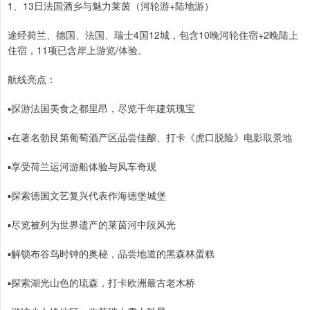
1、13日法国酒乡与魅力莱茵（河轮游+陆地游）
途经荷兰、德国、法国、瑞士4国12城，包含10晚河轮住宿+2晚陆上
住宿，11项已含岸上游览/体验。
航线亮点：
▪️探游法国美食之都里昂，尽览千年建筑瑰宝
▪️在著名勃艮第葡萄酒产区品尝佳酿、打卡《虎口脱险》电影取景地
▪️享受荷兰运河游船体验与风车奇观
▪️探索德国文艺复兴代表作海德堡城堡
▪️尽览被列为世界遗产的莱茵河中段风光
▪️解锁布谷鸟时钟的奥秘，品尝地道的黑森林蛋糕
▪️探索湖光山色的琉森，打卡欧洲最古老木桥