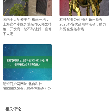
国内十大配资平台 梅雨一泡，
杠杆配资公司网站 扬州举办
上海这个小区外墙装饰又频繁掉
2025外贸优品展销活动，助力
落！开发商：总不能让我一直修
外贸企业拓市场
下去吧
配资门户网网址 北自科技
(603082.SH)：聘任傅海峰为公
司财务负责人
相关评论