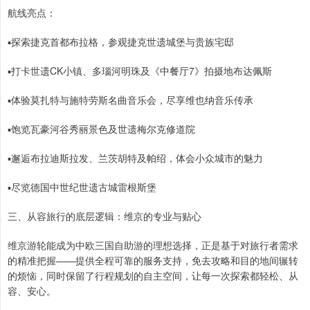
航线亮点：
▪️探索捷克首都布拉格，参观捷克世遗城堡与贵族宅邸
▪️打卡世遗CK小镇、多瑙河明珠及《中餐厅7》拍摄地布达佩斯
▪️体验莫扎特与施特劳斯名曲音乐会，尽享维也纳音乐传承
▪️饱览瓦豪河谷秀丽景色及世遗梅尔克修道院
▪️邂逅布拉迪斯拉发、兰茨胡特及帕绍，体会小众城市的魅力
▪️尽览德国中世纪世遗古城雷根斯堡
三、从容旅行的底层逻辑：维京的专业与贴心
维京游轮能成为中欧三国自助游的理想选择，正是基于对旅行者需求
的精准把握——提供全程可靠的服务支持，免去攻略和目的地间辗转
的烦恼，同时保留了行程规划的自主空间，让每一次探索都轻松、从
容、安心。