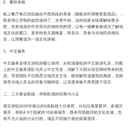
2、餐饮体验
船上餐厅每日供应融合中西风味的美食（随船实时调整更新菜品），
既有用心烹制的如宫保鸡丁、水煮牛肉，这样的家乡味缓解味蕾乡
愁，也有地道的牛排等目的地特色料理，让每一顿餐食都成为了解地
域文化的窗口。更有特色主题晚宴，将音乐、美食与当地民俗相结
合，让用餐成为一场文化体验。
3、中文服务
中文服务是维京游轮的暖心加持。从机场接机的中文旅游礼宾，到船
上的中文服务团队与岸上中文导览，消解了大部分语言障碍带来的焦
虑。导览团队不仅熟悉当地历史文化，能讲解世遗建筑的典故，也能
推荐当地人常去的市集与咖啡馆，让深度体验不再受限于语言。
二、三大黄金航线：串联欧洲的经典与小众
维京游轮2026年推出的3条航线十分推荐，分别沿着莱茵河、多瑙河
展开，串联4-5个国家的10余座城市，既有耳熟能详的文化名城，也
有不为人知的小众行程，满足不同旅行者的探索需求。